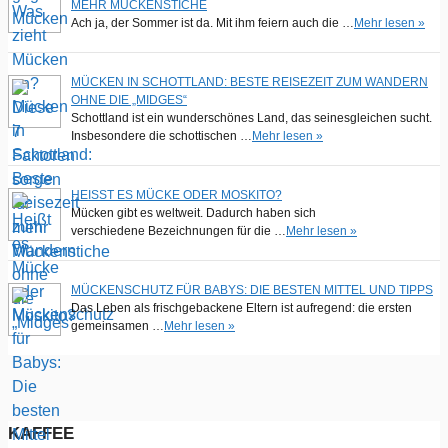
MEHR MÜCKENSTICHE
Ach ja, der Sommer ist da. Mit ihm feiern auch die …
Mehr lesen »
MÜCKEN IN SCHOTTLAND: BESTE REISEZEIT ZUM WANDERN
OHNE DIE „MIDGES“
Schottland ist ein wunderschönes Land, das seinesgleichen sucht.
Insbesondere die schottischen …
Mehr lesen »
HEISST ES MÜCKE ODER MOSKITO?
Mücken gibt es weltweit. Dadurch haben sich
verschiedene Bezeichnungen für die …
Mehr lesen »
MÜCKENSCHUTZ FÜR BABYS: DIE BESTEN MITTEL UND TIPPS
Das Leben als frischgebackene Eltern ist aufregend: die ersten
gemeinsamen …
Mehr lesen »
KAFFEE